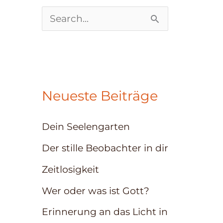
S
u
c
h
Neueste Beiträge
e
n
Dein Seelengarten
n
Der stille Beobachter in dir
a
Zeitlosigkeit
c
Wer oder was ist Gott?
h
:
Erinnerung an das Licht in