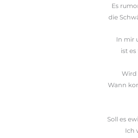
Es rumo
die Schwä
In
mir
ist es
Wird 
Wann ko
Soll es e
Ich 