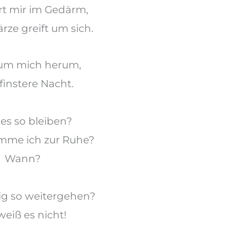
rt mir im Gedärm,
rze greift um sich.
 um
mich herum,
 finstere Nacht.
es so bleiben?
mme ich
zur Ruhe
?
Wann?
wig so weitergehen?
weiß es nicht!