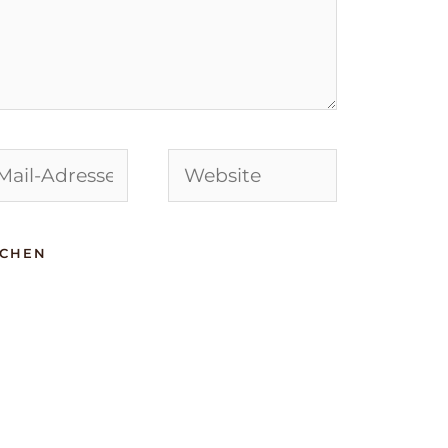
Website
-
sse*