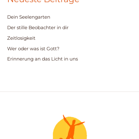
e
n
Dein Seelengarten
n
Der stille Beobachter in dir
a
c
Zeitlosigkeit
h
Wer oder was ist Gott?
:
Erinnerung an das Licht in uns