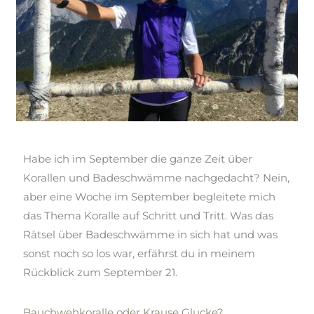
Habe ich
im
September die ganze Zeit über
Korallen und Badeschwämme nachgedacht? Nein,
aber eine Woche im September begleitete mich
das Thema Koralle auf Schritt und Tritt. Was das
Rätsel über Badeschwämme in sich hat und was
sonst noch so los war, erfährst du in meinem
Rückblick zum September 21.
Bauchwehkoralle oder Krause Glucke?