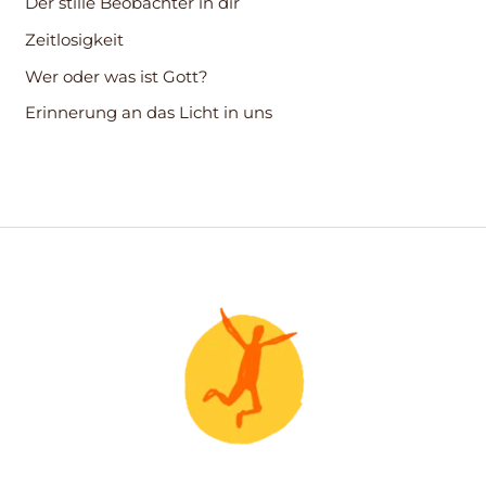
Der stille Beobachter in dir
a
c
Zeitlosigkeit
h
Wer oder was ist Gott?
:
Erinnerung an das Licht in uns