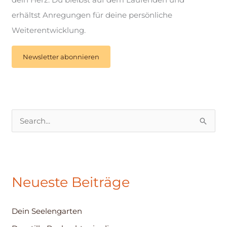
erhältst Anregungen für deine persönliche
Weiterentwicklung.
Newsletter abonnieren
S
u
c
h
Neueste Beiträge
e
n
Dein Seelengarten
n