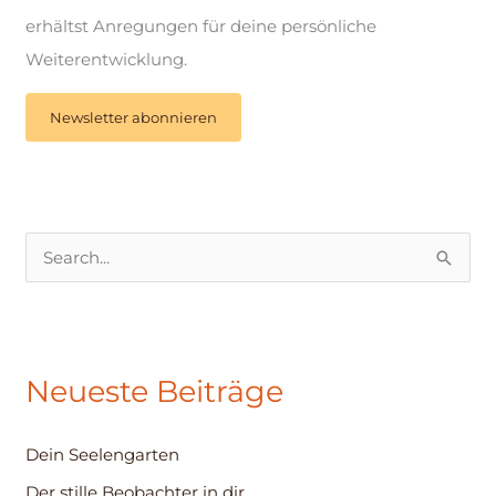
erhältst Anregungen für deine persönliche
Weiterentwicklung.
Newsletter abonnieren
S
u
c
h
Neueste Beiträge
e
n
Dein Seelengarten
n
Der stille Beobachter in dir
a