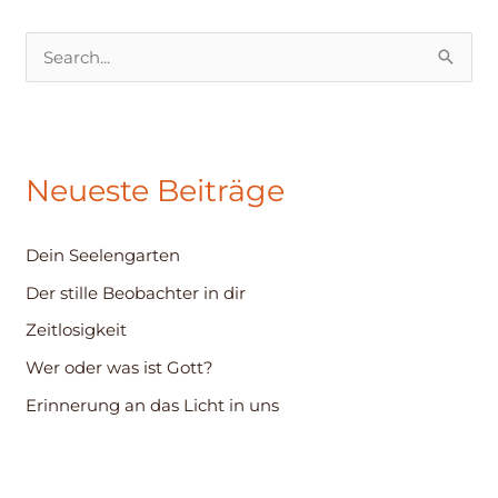
S
u
c
h
Neueste Beiträge
e
n
Dein Seelengarten
n
Der stille Beobachter in dir
a
c
Zeitlosigkeit
h
Wer oder was ist Gott?
:
Erinnerung an das Licht in uns