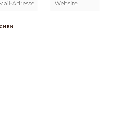
Website
-
sse*