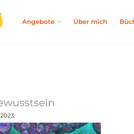
Angebote
Über mich
Büc
ewusstsein
 2023