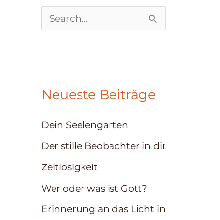
S
u
c
h
Neueste Beiträge
e
n
Dein Seelengarten
n
Der stille Beobachter in dir
a
Zeitlosigkeit
c
Wer oder was ist Gott?
h
:
Erinnerung an das Licht in