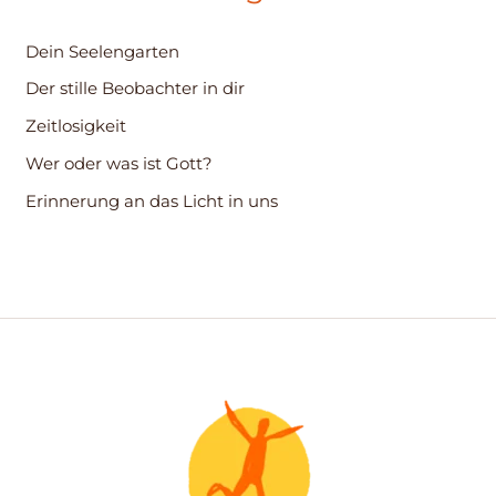
n
Dein Seelengarten
n
Der stille Beobachter in dir
a
c
Zeitlosigkeit
h
Wer oder was ist Gott?
:
Erinnerung an das Licht in uns