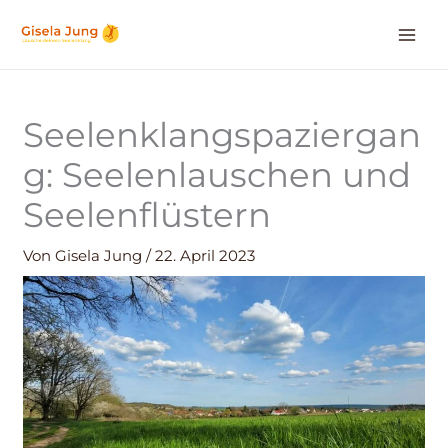
Zum
Inhalt
springen
Seelenklangspaziergan
g: Seelenlauschen und
Seelenflüstern
Von
Gisela Jung
/
22. April 2023