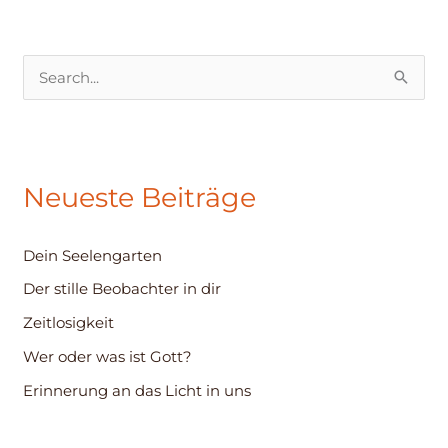
S
u
c
h
Neueste Beiträge
e
n
Dein Seelengarten
n
Der stille Beobachter in dir
a
c
Zeitlosigkeit
h
Wer oder was ist Gott?
:
Erinnerung an das Licht in uns