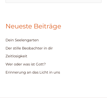
u
c
h
Neueste Beiträge
e
n
Dein Seelengarten
n
Der stille Beobachter in dir
a
c
Zeitlosigkeit
h
Wer oder was ist Gott?
:
Erinnerung an das Licht in uns