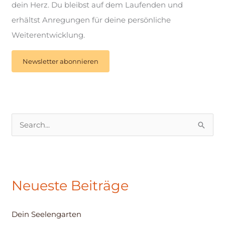
dein Herz. Du bleibst auf dem Laufenden und
erhältst Anregungen für deine persönliche
Weiterentwicklung.
Newsletter abonnieren
S
u
c
h
Neueste Beiträge
e
n
Dein Seelengarten
n